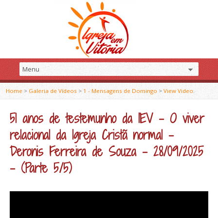
Home
>
Galeria de Vídeos
>
1 - Mensagens de Domingo
>
View Video
51 anos de testemunho da IEV – O viver
relacional da Igreja Cristã normal –
Deronis Ferreira de Souza – 28/09/2025
– (Parte 5/5)